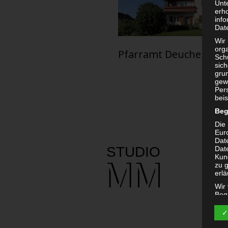
Unt
erh
info
Dat
Wir 
org
Pfarramt Deuchelried
Sch
sic
grun
gew
Per
beis
Beg
Die 
Eur
Dat
Date
Kun
zu g
erlä
Wir
Begr
✓