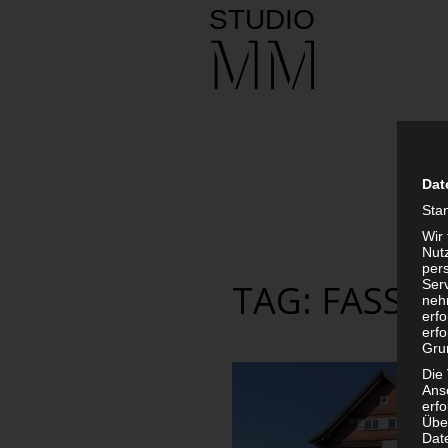
Dat
Sta
Wir
Nutz
per
Ser
TAG: FASSA
neh
erf
erfo
Grun
Die
Ans
erf
Übe
Dat