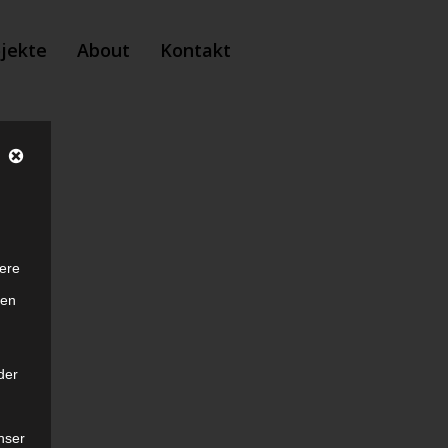
ojekte
About
Kontakt
ere
ten
der
nser