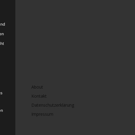
und
en
cht
About
es
Kontakt
Datenschutzerklärung
en
Impressum