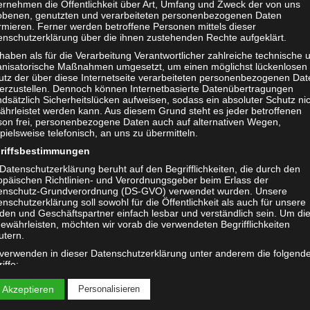
ernehmen die Öffentlichkeit über Art, Umfang und Zweck der von uns
obenen, genutzten und verarbeiteten personenbezogenen Daten
rmieren. Ferner werden betroffene Personen mittels dieser
enschutzerklärung über die ihnen zustehenden Rechte aufgeklärt.
haben als für die Verarbeitung Verantwortlicher zahlreiche technische 
anisatorische Maßnahmen umgesetzt, um einen möglichst lückenlosen
utz der über diese Internetseite verarbeiteten personenbezogenen Dat
herzustellen. Dennoch können Internetbasierte Datenübertragungen
dsätzlich Sicherheitslücken aufweisen, sodass ein absoluter Schutz ni
ährleistet werden kann. Aus diesem Grund steht es jeder betroffenen
son frei, personenbezogene Daten auch auf alternativen Wegen,
pielsweise telefonisch, an uns zu übermitteln.
riffsbestimmungen
Datenschutzerklärung beruht auf den Begrifflichkeiten, die durch den
opäischen Richtlinien- und Verordnungsgeber beim Erlass der
enschutz-Grundverordnung (DS-GVO) verwendet wurden. Unsere
Hier finden Sie uns
nschutzerklärung soll sowohl für die Öffentlichkeit als auch für unsere
den und Geschäftspartner einfach lesbar und verständlich sein. Um di
ewährleisten, möchten wir vorab die verwendeten Begrifflichkeiten
Adresse
utern.
StudioMM
 verwenden in dieser Datenschutzerklärung unter anderem die folgend
Am Hang 3
iffe:
88239 Wangen im Allgäu
a) personenbezogene Daten
 Akzeptieren
Personalisieren
+ 49 170 1183940
Personenbezogene Daten sind alle Informationen, die sich auf eine