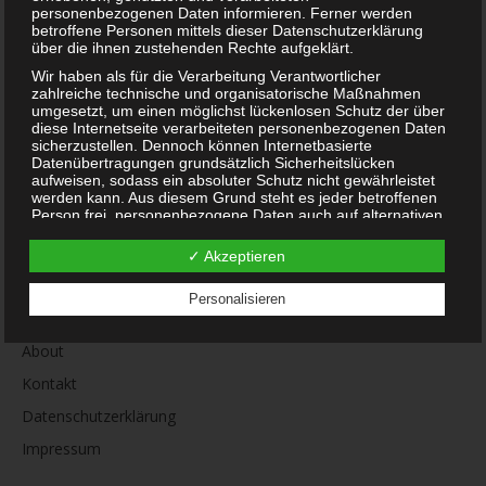
personenbezogenen Daten informieren. Ferner werden
betroffene Personen mittels dieser Datenschutzerklärung
über die ihnen zustehenden Rechte aufgeklärt.
Wir haben als für die Verarbeitung Verantwortlicher
Adresse
zahlreiche technische und organisatorische Maßnahmen
StudioMM
umgesetzt, um einen möglichst lückenlosen Schutz der über
diese Internetseite verarbeiteten personenbezogenen Daten
Am Hang 3
sicherzustellen. Dennoch können Internetbasierte
88239 Wangen im Allgäu
Datenübertragungen grundsätzlich Sicherheitslücken
aufweisen, sodass ein absoluter Schutz nicht gewährleistet
+ 49 170 1183940
werden kann. Aus diesem Grund steht es jeder betroffenen
Person frei, personenbezogene Daten auch auf alternativen
info@studiomm.de
Wegen, beispielsweise telefonisch, an uns zu übermitteln.
✓ Akzeptieren
Begriffsbestimmungen
Öffnungszeiten
Montag – Freitag: 9–18 Uhr
Die Datenschutzerklärung beruht auf den Begrifflichkeiten,
Personalisieren
Termine nach Vereinbarung
die durch den Europäischen Richtlinien- und
Verordnungsgeber beim Erlass der Datenschutz-
Grundverordnung (DS-GVO) verwendet wurden. Unsere
About
Datenschutzerklärung soll sowohl für die Öffentlichkeit als
auch für unsere Kunden und Geschäftspartner einfach lesbar
Kontakt
und verständlich sein. Um dies zu gewährleisten, möchten
wir vorab die verwendeten Begrifflichkeiten erläutern.
Datenschutzerklärung
Wir verwenden in dieser Datenschutzerklärung unter
Impressum
anderem die folgenden Begriffe:
a) personenbezogene Daten